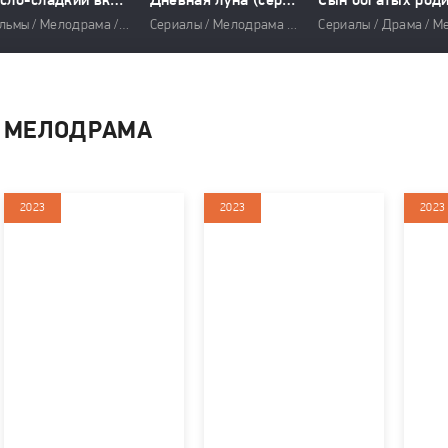
Кисло-сладкий вкус любви
Дневная луна (сериал 2023)
Фильмы / Мелодрама / Комедия
Сериалы / Мелодрама / Фэнтези
МЕЛОДРАМА
2023
2023
2023