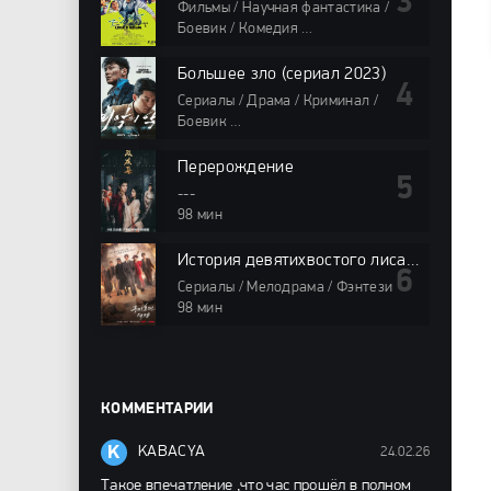
Фильмы / Научная фантастика /
Боевик / Комедия
98 мин
Большее зло (сериал 2023)
Сериалы / Драма / Криминал /
Боевик
98 мин
Перерождение
---
98 мин
История девятихвостого лиса 1938
Сериалы / Мелодрама / Фэнтези
98 мин
КОММЕНТАРИИ
K
KABACYA
24.02.26
Такое впечатление ,что час прошёл в полном