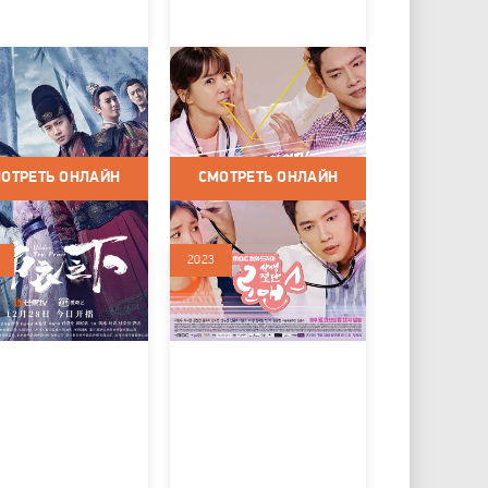
скрывают маски
Рискованный роман
 2019 / Сериалы /
Корея Южная / 2018 /
ама / Детектив
Сериалы / Мелодрама /
Комедия
ОТРЕТЬ ОНЛАЙН
СМОТРЕТЬ ОНЛАЙН
2023