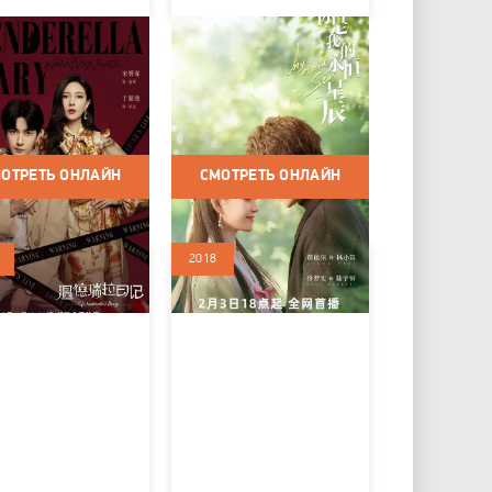
ник
Ты - моя вечная
дереллы
звезда
 2023 / Сериалы /
Китай / 2023 / Сериалы /
рама
Драма / Мелодрама
ОТРЕТЬ ОНЛАЙН
СМОТРЕТЬ ОНЛАЙН
2018