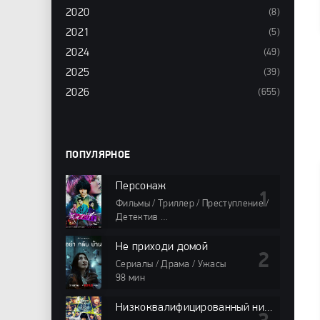
2020
(8)
2021
(5)
2024
(49)
2025
(39)
2026
(655)
ПОПУЛЯРНОЕ
Персонаж
Фильмы / Триллер / Преступление /
Детектив
98 мин
Не приходи домой
Сериалы / Драма / Ужасы
98 мин
Низкоквалифицированный ниндзя