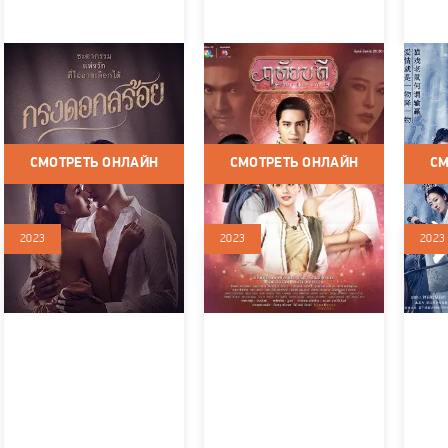
Цветочная клетка
Чистая сердцем
Что 
Таиланд / 2023 / Сериалы /
Таиланд / 2023 / Сериалы /
Китай /
Драма / Мелодрама
Мелодрама / Боевик /
Мелодр
Исторический
СМОТРЕТЬ ОНЛАЙН
СМОТРЕТЬ ОНЛАЙН
СМ
2023
2023
2023