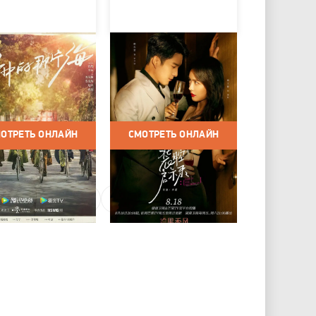
 где начинаются
Разоблачение
ы
притворства
 2023 / Сериалы /
Китай / 2023 / Сериалы /
/ Мелодрама
Драма / Мелодрама
ОТРЕТЬ ОНЛАЙН
СМОТРЕТЬ ОНЛАЙН
8
9
10
...
140