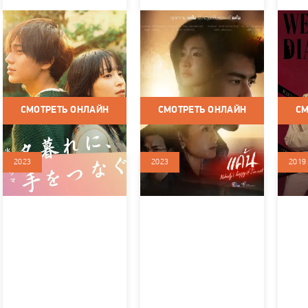
Держась за руки в
Ненависть
Днев
сумерках
Вэнь
Таиланд / 2023 / Сериалы /
Драма / Мелодрама
Япония / 2023 / Сериалы /
Китай /
Драма / Мелодрама
Мелод
СМОТРЕТЬ ОНЛАЙН
СМОТРЕТЬ ОНЛАЙН
СМ
2023
2023
2019