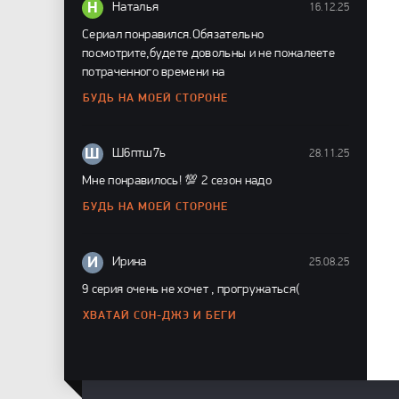
Н
Наталья
16.12.25
Сериал понравился.Обязательно
посмотрите,будете довольны и не пожалеете
потраченного времени на
БУДЬ НА МОЕЙ СТОРОНЕ
Ш
Ш6птш7ь
28.11.25
Мне понравилось! 💯 2 сезон надо
БУДЬ НА МОЕЙ СТОРОНЕ
И
Ирина
25.08.25
9 серия очень не хочет , прогружаться(
ХВАТАЙ СОН-ДЖЭ И БЕГИ