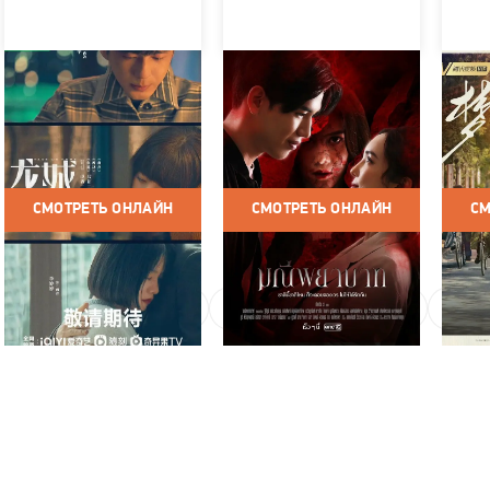
Лунчэн
Проклятие камня
Там,
мечт
Китай / 2023 / Сериалы /
Таиланд / 2023 / Сериалы /
Драма / Мелодрама
Триллер / Драма /
Китай /
Мелодрама / Фэнтези
Драма 
СМОТРЕТЬ ОНЛАЙН
СМОТРЕТЬ ОНЛАЙН
СМ
1
2
3
4
5
6
7