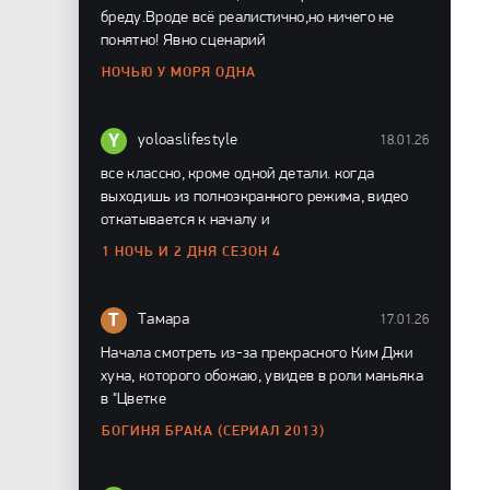
бреду.Вроде всё реалистично,но ничего не
понятно! Явно сценарий
НОЧЬЮ У МОРЯ ОДНА
Y
yoloaslifestyle
18.01.26
все классно, кроме одной детали. когда
выходишь из полноэкранного режима, видео
откатывается к началу и
1 НОЧЬ И 2 ДНЯ СЕЗОН 4
Т
Тамара
17.01.26
Начала смотреть из-за прекрасного Ким Джи
хуна, которого обожаю, увидев в роли маньяка
в "Цветке
БОГИНЯ БРАКА (СЕРИАЛ 2013)