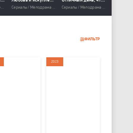
Сын богатых родителей (сериал 2018)
Любовь и искупление
Отличный день, чтобы стать собакой
Броманс
Сериалы / Драма / Мелодрама
Сериалы / Мелодрама / Фэнтези
Сериалы / Мелодрама / Фэнтези / Комедия
ФИЛЬТР
2023