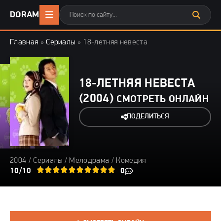
DORAMA24
.ONLINE
Главная
»
Сериалы
» 18-летняя невеста
18-ЛЕТНЯЯ НЕВЕСТА
(2004)
СМОТРЕТЬ ОНЛАЙН
ПОДЕЛИТЬСЯ
2004 /
Сериалы
/
Мелодрама
/
Комедия
3
10/10
4
5
6
7
8
9
10
0