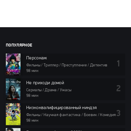
ПОПУЛЯРНОЕ
Персонаж
Фильмы / Триллер / Преступление / Детектив
98 мин
Не приходи домой
Сериалы / Драма / Ужасы
98 мин
Низкоквалифицированный ниндзя
Фильмы / Научная фантастика / Боевик / Комедия
98 мин