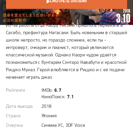
СМОТРЕТЬ ОНЛАЙН
СЮЖЕТ
Из-за работы отца Каору Нисиме пришлось переехать в
Сасебо, префектура Нагасаки. Быть новеньким в старшей
школе непросто, но гораздо сложнее, если ты -
интроверт, очкарик и пианист, который увлекается
классической музыкой. Однако Каори чудом удаётся
познакомиться с бунтарём Сэнтаро Кавабути и красоткой
Рицуко Мукаэ. Герой влюбляется в Рицуко и с её подачи
начинает играть джаз.
Рейтинги
IMDb:
6.7
КиноПоиск:
7.1
Дата выхода
2018
Страна
Япония
Озвучка
Синема УС, 3DF Voice