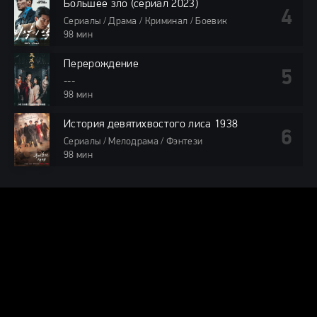
Большее зло (сериал 2023)
Сериалы / Драма / Криминал / Боевик
98 мин
Перерождение
---
98 мин
История девятихвостого лиса 1938
Сериалы / Мелодрама / Фэнтези
98 мин
DORAMA24.ONLINE
КАРТА САЙТА
© 2025 DORAMA24.ONLINE — Смотреть дорамы онлайн бесплатно
в хорошем качестве.
Все права защищены. При использовании
материалов сайта, ссылка на dorama24.online обязательна.
Видео получены из открытых источников, если вы обнаружите