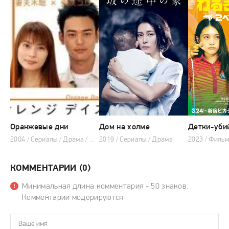
Оранжевые дни
Дом на холме
Детки-уби
2004 / Сериалы / Драма / Мелодрама
2019 / Сериалы / Драма
КОММЕНТАРИИ (0)
Минимальная длина комментария - 50 знаков.
Комментарии модерируются