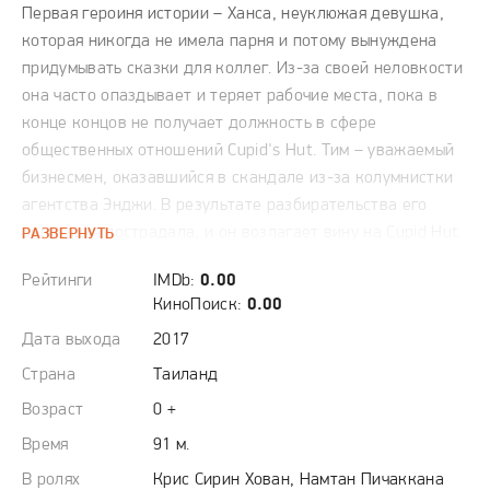
Первая героиня истории – Ханса, неуклюжая девушка,
которая никогда не имела парня и потому вынуждена
придумывать сказки для коллег. Из-за своей неловкости
она часто опаздывает и теряет рабочие места, пока в
конце концов не получает должность в сфере
общественных отношений Cupid's Hut. Тим – уважаемый
бизнесмен, оказавшийся в скандале из-за колумнистки
агентства Энджи. В результате разбирательства его
репутация пострадала, и он возлагает вину на Cupid Hut.
РАЗВЕРНУТЬ
Босс Хансы поручает ей остановить Тима, и он, будучи
Рейтинги
IMDb:
0.00
серьёзным и прямолинейным, оказывается совсем не в
КиноПоиск:
0.00
восторге от её неуклюжести. Тем не менее, в результате
Дата выхода
2017
неожиданных событий им придётся вместе жить на яхте.
Несмотря на постоянные насмешки Тима, Ханса не может
Страна
Таиланд
не почувствовать к нему симпатию.
Возраст
0 +
Время
91 м.
Однако в агентстве есть одно важное правило: никакой
романтики с клиентами. Тем временем к Тиму проявляет
В ролях
Крис Сирин Хован, Намтан Пичаккана