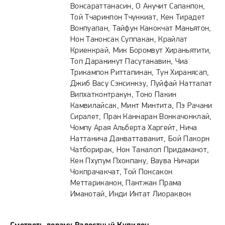
Вонсараттанасин, О Анучит Сапанпон,
интерес Синди, журналистка Pink Lady Magazine. Эта
Той Тчаринпон Тчункиат, Кен Тирадет
дорама удивляет зрителей романтическим сюжетом и
Вонпуапан, Тайфун Канокчат Маньятон,
комичными ситуациями, создавая множество моментов,
Нон Танонсак Суппакан, Крайлат
которые заставляют смеяться и переживать за главных
Криенкрай, Мик Боромвут Хираньятити,
героев. История полна эмоций и развития отношений,
Топ Даранинут Пасутанавин, Чиа
показывая, как любовь может возникнуть даже в самых
Трикампон Риттапинан, Тун Хиранясап,
необычных обстоятельствах.
Джиб Васу Сэнсинкэу, Пуйфай Наттапат
Випхатконтракун, Тоно Пакин
Камвилайсак, Минт Минтита, Пэ Рачани
Сиралет, Пран Каннаран Вонкачонклай,
Чомпу Арая Альберта Харгейт, Нича
Наттанича Данваттаванит, Бой Пакорн
Чатборирак, Нон Таналоп Придаманот,
Кен Пхупум Пхонпану, Ваува Ничари
Чокпрачакчат, Той Понсакон
Меттариканон, Пантжан Прама
Иманотай, Инди Интат Лиораквон