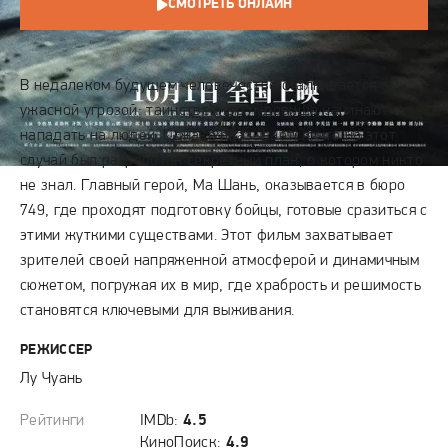
СМОТРЕТЬ ОНЛАЙН
СЮЖЕТ
В недалеком будущем человечество сталкивается с
ужасной угрозой: таинственные чудовища начинают
нападать на людей. Однако оказывается, что на этот
случай был разработан секретный план, о котором никто
не знал. Главный герой, Ма Шань, оказывается в бюро
749, где проходят подготовку бойцы, готовые сразиться с
этими жуткими существами. Этот фильм захватывает
зрителей своей напряженной атмосферой и динамичным
сюжетом, погружая их в мир, где храбрость и решимость
становятся ключевыми для выживания.
РЕЖИССЕР
Лу Чуань
Рейтинги
IMDb:
4.5
КиноПоиск:
4.9