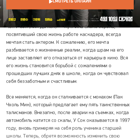
СМОТРЕТЬ ОНЛАЙН
СЮЖЕТ
Чон У Сок (Ким Да Хён) — мужчина около сорока,
посвятивший свою жизнь работе каскадера, всегда
мечтая стать актером. К сожалению, его мечта
разбивается о жизненные реалии, когда шрам на его
лице заставляет его отказаться от карьеры в кино. Вся
его жизнь становится борьбой с сожалениями о
прошедших лучших днях в школе, когда он чувствовал
себя беззаботным и счастливым.
Все меняется, когда он сталкивается с монахом (Пак
Чхоль Мин), который предлагает ему пять таинственных
талисманов. Внезапно, после аварии на съемках, когда
автомобиль катится со скалы, У Сок оказывается в 1997
году, вновь примеряя на себя роль ученика старшей
школы. Теперь, обретя возможность изменить свою