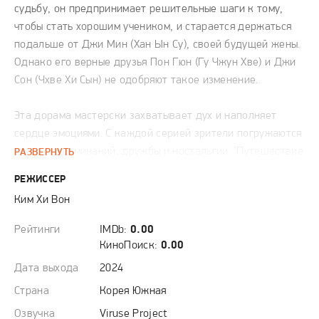
судьбу, он предпринимает решительные шаги к тому,
чтобы стать хорошим учеником, и старается держаться
подальше от Джи Мин (Хан Ын Су), своей будущей жены.
Однако его верные друзья Пон Гюн (Гу Чжун Хве) и Джи
Сон (Чхве Хи Сын) не одобряют такое изменение.
Эта дорама мастерски захватывает дух и наполняет
сердце эмоциями. С каждой серией зрители погружаются
в мир воспоминаний, дружбы и ностальгии. "Путешествие
РАЗВЕРНУТЬ
во времени" позволяет нам задуматься о том, как важно
РЕЖИССЕР
жить в настоящем и искать пути к изменению
Ким Хи Вон
собственной судьбы, не теряя из виду близких людей.
Это история о второй шанс и искренних чувствах,
Рейтинги
IMDb:
0.00
которые делают эту дораму поистине замечательной!
КиноПоиск:
0.00
Дата выхода
2024
Страна
Корея Южная
Озвучка
Viruse Project