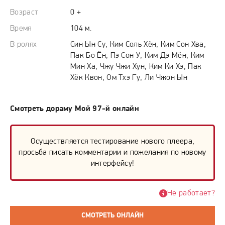
Возраст
0 +
Время
104 м.
В ролях
Син Ын Су, Ким Соль Хён, Ким Сон Хва,
Пак Бо Ён, Пэ Сон У, Ким Дэ Мён, Ким
Мин Ха, Чжу Чжи Хун, Ким Ки Хэ, Пак
Хёк Квон, Ом Тхэ Гу, Ли Чжон Ын
Смотреть дораму Мой 97-й онлайн
Осуществляется тестирование нового плеера,
просьба писать комментарии и пожелания по новому
интерфейсу!
Не работает?
СМОТРЕТЬ ОНЛАЙН