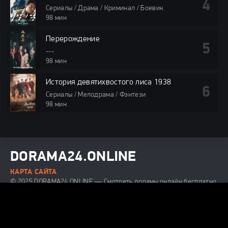
Сериалы / Драма / Криминал / Боевик
98 мин
Перерождение
---
98 мин
История девятихвостого лиса 1938
Сериалы / Мелодрама / Фэнтези
98 мин
DORAMA24.ONLINE
КАРТА САЙТА
© 2025 DORAMA24.ONLINE — Смотреть дорамы онлайн бесплатно
в хорошем качестве.
Все права защищены. При использовании
материалов сайта, ссылка на dorama24.online обязательна.
Видео получены из открытых источников, если вы обнаружите
материал, нарушающий авторские права, напишите нам на