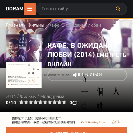
DORAMA24
.ONLINE
Главная
»
Фильмы
» Кафе. В ожидании любви
КАФЕ. В ОЖИДАНИИ
ЛЮБВИ (2014)
СМОТРЕТЬ
ОНЛАЙН
ПОДЕЛИТЬСЯ
2014 /
Фильмы
/
Мелодрама
3
4
0/10
5
6
7
8
9
10
0