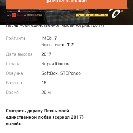
СМОТРЕТЬ ОНЛАЙН
СЮЖЕТ
Песнь моей единственной любви (сериал 2017)
Рейтинги
IMDb:
7
КиноПоиск:
7.2
Дата выхода
2017
Страна
Корея Южная
Озвучка
SoftBox, STEPonee
Возраст
16 +
Время
30 м.
Смотреть дораму Песнь моей
единственной любви (сериал 2017)
онлайн