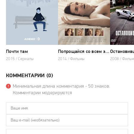
Почти там
Попрощайся со всем этим
Остановив
2015 / Сериалы
2014 / Фильмы
2008 / Филь
КОММЕНТАРИИ (0)
Минимальная длина комментария - 50 знаков.
Комментарии модерируются