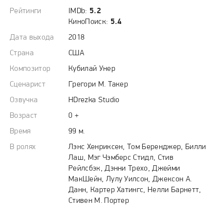
Рейтинги
IMDb:
5.2
КиноПоиск:
5.4
Дата выхода
2018
Страна
США
Композитор
Кубилай Унер
Сценарист
Грегори М. Такер
Озвучка
HDrezka Studio
Возраст
0 +
Время
99 м.
В ролях
Лэнс Хенриксен, Том Беренджер, Билли
Лаш, Мэг Чэмберс Стидл, Стив
Рейлсбэк, Дэнни Трехо, Джейми
МакШейн, Лулу Уилсон, Джексон А.
Данн, Картер Хатингс, Нелли Барнетт,
Стивен М. Портер