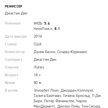
РЕЖИССЕР
Джастин Дек
Рейтинги
IMDb:
5.4
КиноПоиск:
6.1
Дата выхода
2019
Страна
США
Композитор
Дэнни Бенси, Сондер Юрриаанс
Сценарист
Джастин Дек
Озвучка
iTunes
Возраст
18 +
Время
90 м.
В ролях
Элизабет Лэил, Джордан Кэллоуэй,
Талита Бейтман, Тичина Арнольд, П.Дж.
Бирн, Питер Фачинелли, Чарли
МакДермотт, Диллон Лэйн, Том Сегура,