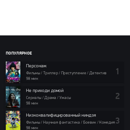
ПОПУЛЯРНОЕ
Персонаж
Фильмы / Триллер / Преступление / Детектив
98 мин
Не приходи домой
Сериалы / Драма / Ужасы
98 мин
Низкоквалифицированный ниндзя
Фильмы / Научная фантастика / Боевик / Комедия
98 мин