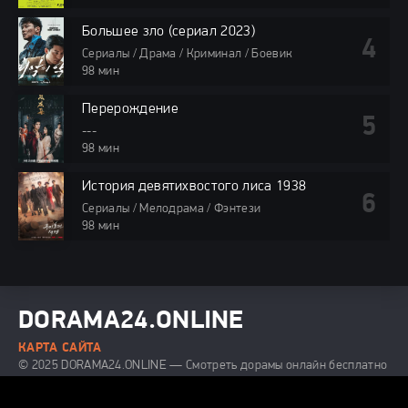
Большее зло (сериал 2023)
Сериалы / Драма / Криминал / Боевик
98 мин
Перерождение
---
98 мин
История девятихвостого лиса 1938
Сериалы / Мелодрама / Фэнтези
98 мин
DORAMA24.ONLINE
КАРТА САЙТА
© 2025 DORAMA24.ONLINE — Смотреть дорамы онлайн бесплатно
в хорошем качестве.
Все права защищены. При использовании
материалов сайта, ссылка на dorama24.online обязательна.