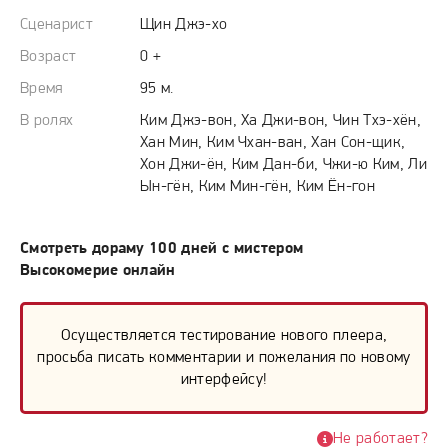
Сценарист
Щин Джэ-хо
Возраст
0 +
Время
95 м.
В ролях
Ким Джэ-вон, Ха Джи-вон, Чин Тхэ-хён,
Хан Мин, Ким Чхан-ван, Хан Сон-щик,
Хон Джи-ён, Ким Дан-би, Чжи-ю Ким, Ли
Ын-гён, Ким Мин-гён, Ким Ён-гон
Смотреть дораму 100 дней с мистером
Высокомерие онлайн
Осуществляется тестирование нового плеера,
просьба писать комментарии и пожелания по новому
интерфейсу!
Не работает?