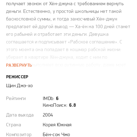
получает звонок от Хён-джуна с требованием вернуть
деньги. Естественно, у простой школьницы нет такой
баснословной суммы, и тогда заносчивый Хён-джун
предлагает ей другой выход — Ха-ён на 100 дней станет
его рабыней и отработает эти деньги. Девушка
соглашается и подписывает «Рабское соглашение». С
этого моента она попадает в кошмар рабской жизни:
убирает в квартире Хён-джуна, ходит с ним по
магазинам, выполняет всю рутинную работу, даже моет
РАЗВЕРНУТЬ
его машину и пишет школьные сочинения. Но однажды
РЕЖИССЕР
она узнает, что ремонт машины обошелся Хён-джуну
Щин Джэ-хо
всего в 10 долларов.
Рейтинги
IMDb:
6
КиноПоиск:
6.8
Дата выхода
2004
Страна
Корея Южная
Композитор
Бён-сок Чжо