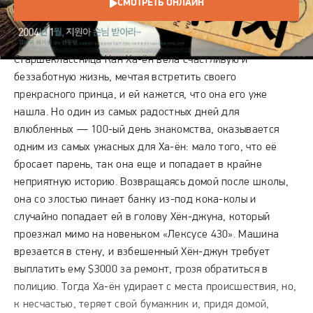
СМОТРЕТЬ ОНЛАЙН
СЮЖЕТ
Старшеклассница Кан Ха-ён вела счастливую и
беззаботную жизнь, мечтая встретить своего
прекрасного принца, и ей кажется, что она его уже
нашла. Но один из самых радостных дней для
влюбленных — 100-ый день знакомства, оказывается
одним из самых ужасных для Ха-ён: мало того, что её
бросает парень, так она еще и попадает в крайне
неприятную историю. Возвращаясь домой после школы,
она со злостью пинает банку из-под кока-колы и
случайно попадает ей в голову Хён-джуна, который
проезжал мимо на новеньком «Лексусе 430». Машина
врезается в стену, и взбешенный Хён-джун требует
выплатить ему $3000 за ремонт, грозя обратиться в
полицию. Тогда Ха-ён удирает с места происшествия, но,
к несчастью, теряет свой бумажник и, придя домой,