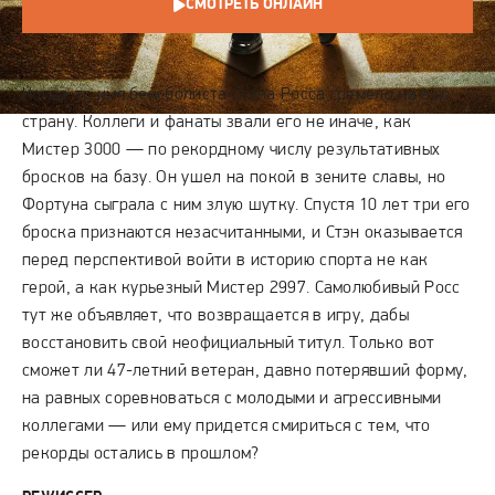
СМОТРЕТЬ ОНЛАЙН
СЮЖЕТ
Когда-то имя бейсболиста Стэна Росса гремело на всю
страну. Коллеги и фанаты звали его не иначе, как
Мистер 3000 — по рекордному числу результативных
бросков на базу. Он ушел на покой в зените славы, но
Фортуна сыграла с ним злую шутку. Спустя 10 лет три его
броска признаются незасчитанными, и Стэн оказывается
перед перспективой войти в историю спорта не как
герой, а как курьезный Мистер 2997. Самолюбивый Росс
тут же объявляет, что возвращается в игру, дабы
восстановить свой неофициальный титул. Только вот
сможет ли 47-летний ветеран, давно потерявший форму,
на равных соревноваться с молодыми и агрессивными
коллегами — или ему придется смириться с тем, что
рекорды остались в прошлом?