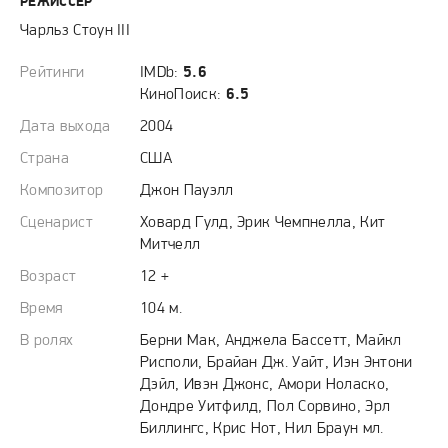
РЕЖИССЕР
Чарльз Стоун III
Рейтинги
IMDb:
5.6
КиноПоиск:
6.5
Дата выхода
2004
Страна
США
Композитор
Джон Пауэлл
Сценарист
Ховард Гулд, Эрик Чемпнелла, Кит
Митчелл
Возраст
12 +
Время
104 м.
В ролях
Берни Мак, Анджела Бассетт, Майкл
Рисполи, Брайан Дж. Уайт, Иэн Энтони
Дэйл, Ивэн Джонс, Амори Ноласко,
Дондре Уитфилд, Пол Сорвино, Эрл
Биллингс, Крис Нот, Нил Браун мл.