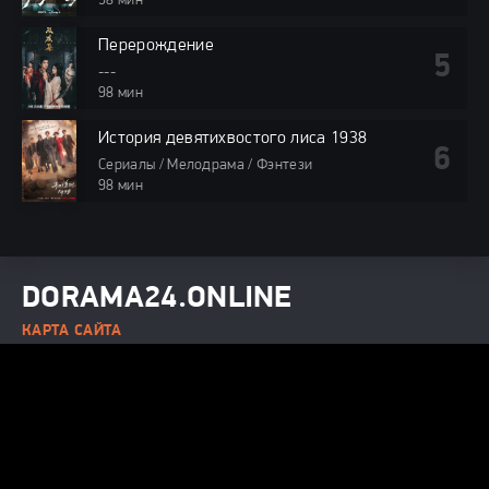
98 мин
Перерождение
---
98 мин
История девятихвостого лиса 1938
Сериалы / Мелодрама / Фэнтези
98 мин
DORAMA24.ONLINE
КАРТА САЙТА
© 2025 DORAMA24.ONLINE — Смотреть дорамы онлайн бесплатно
в хорошем качестве.
Все права защищены. При использовании
материалов сайта, ссылка на dorama24.online обязательна.
Видео получены из открытых источников, если вы обнаружите
материал, нарушающий авторские права, напишите нам на
электронную почту, и мы незамедлительно его удалим.