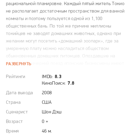
рациональной планировке. Каждый пятый житель Токио
не располагает достаточным пространством для ванной
комнаты и поэтому пользуется одной из 1,100
общественных бань. По той же причине миллионы
токийцев не заводят домашних животных, однако при
желании могут посетить «домашний зоопарк», где за
умеренную плату можно насладиться обществом
обыкновенных домашних питомцев. Опоздавшие на
последний вечерний поезд японские бизнесмены имеют
РАЗВЕРНУТЬ
возможность воспользоваться токийскими «отелями-
Рейтинги
IMDb:
8.3
капсулами», где номер представляет собой самое
КиноПоиск:
7.8
маленькое жизненное пространство в городе, размером
Дата выхода
2008
с телефонную будку, но зато с телевизором, тем более
что стоит это удовольствие гораздо меньше, чем такси
Страна
США
до дома.
Сценарист
Шон Дэш
Возраст
0 +
Время
46 м.