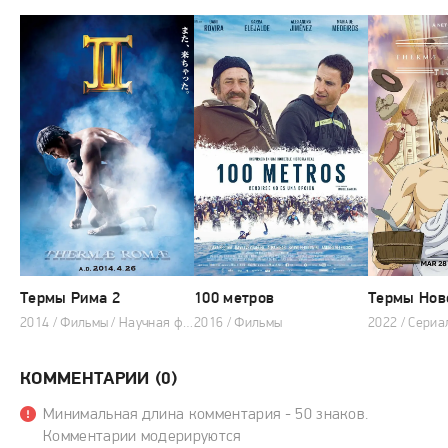
Термы Рима 2
100 метров
Термы Нов
2014 / Фильмы / Научная фантастика / Фэнтези / Комедия
2016 / Фильмы
2022 / Сериа
КОММЕНТАРИИ (0)
Минимальная длина комментария - 50 знаков.
Комментарии модерируются