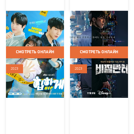
За твоим прикосновением
Линчеватель (мини–
(сериал 2023)
сериал 2023)
Корея Южная / 2023 / Сериалы
Корея Южная / 2023 / Сериалы
/ Детектив / Фэнтези /
/ Триллер / Криминал / Боевик
Комедия
СМОТРЕТЬ ОНЛАЙН
СМОТРЕТЬ ОНЛАЙН
2023
2023