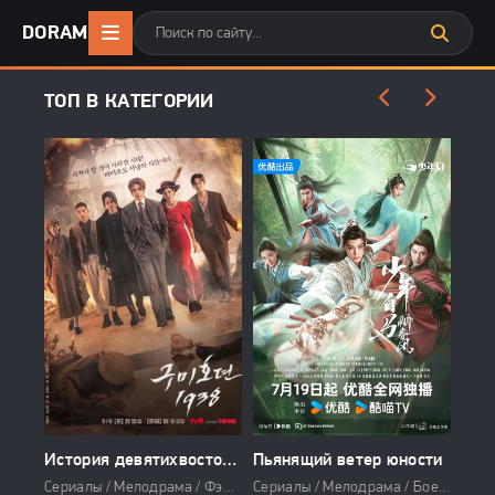
DORAMA24
.ONLINE
ТОП В КАТЕГОРИИ
Большее зло (сериал 2023)
История девятихвостого лиса 1938
Пьянящий ветер юности
Буд
Сериалы / Драма / Криминал / Боевик
Сериалы / Мелодрама / Фэнтези
Сериалы / Мелодрама / Боевик / Фэнтези / 2024