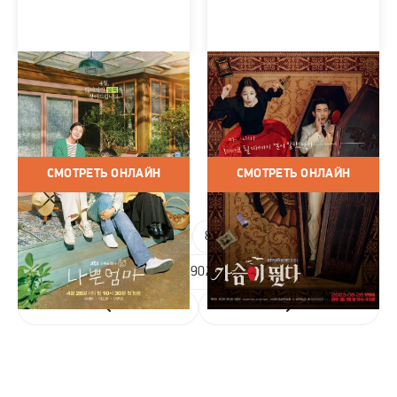
Плохая мать (сериал
Моё сердце бьётся
2023)
(сериал 2023)
Корея Южная / 2023 / Сериалы
Корея Южная / 2023 / Сериалы
/ Драма / Комедия
/ Мелодрама / Фэнтези /
Комедия
СМОТРЕТЬ ОНЛАЙН
СМОТРЕТЬ ОНЛАЙН
1
...
894
895
896
897
898
899
900
901
902
...
906