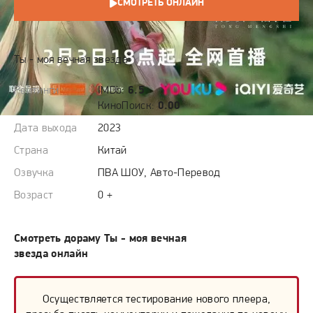
СМОТРЕТЬ ОНЛАЙН
СЮЖЕТ
Ты - моя вечная звезда
Рейтинги
IMDb:
6.5
КиноПоиск:
0.00
Дата выхода
2023
Страна
Китай
Озвучка
ПВА ШОУ, Авто-Перевод
Возраст
0 +
Смотреть дораму Ты - моя вечная
звезда онлайн
Осуществляется тестирование нового плеера,