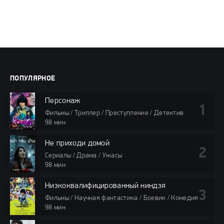
ПОПУЛЯРНОЕ
Персонаж
Фильмы / Триллер / Преступление / Детектив
98 мин
Не приходи домой
Сериалы / Драма / Ужасы
98 мин
Низкоквалифицированный ниндзя
Фильмы / Научная фантастика / Боевик / Комедия
98 мин