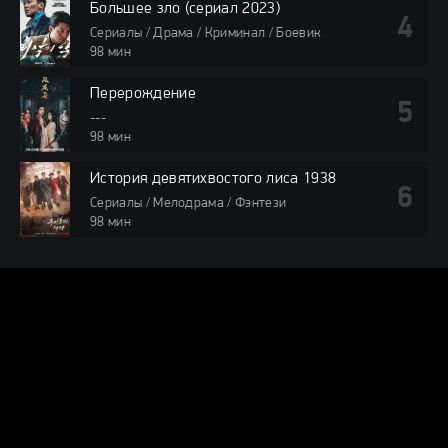
Большее зло (сериал 2023)
Сериалы / Драма / Криминал / Боевик
98 мин
Перерождение
---
98 мин
История девятихвостого лиса 1938
Сериалы / Мелодрама / Фэнтези
98 мин
DORAMA24.ONLINE
КАРТА САЙТА
© 2025 DORAMA24.ONLINE — Смотреть дорамы онлайн бесплатно
в хорошем качестве.
Все права защищены. При использовании
материалов сайта, ссылка на dorama24.online обязательна.
Видео получены из открытых источников, если вы обнаружите