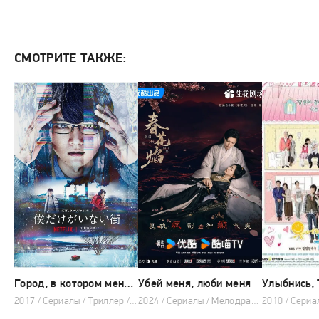
СМОТРИТЕ ТАКЖЕ:
Город, в котором меня нет
Убей меня, люби меня
Улыбнись, 
2017 / Сериалы / Триллер / Драма / Детектив / Фэнтези
2024 / Сериалы / Мелодрама / Детектив / 2024