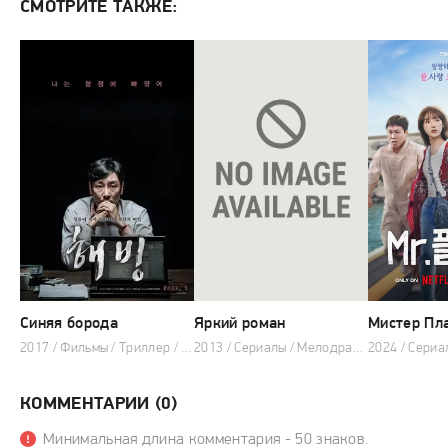
СМОТРИТЕ ТАКЖЕ:
Синяя борода
Яркий роман
Мистер Пл
2017 / Фильмы / Триллер / Преступление / Детектив
2013 / Сериалы / Мелодрама / Комедия / 2013
КОММЕНТАРИИ (0)
Минимальная длина комментария - 50 знаков.