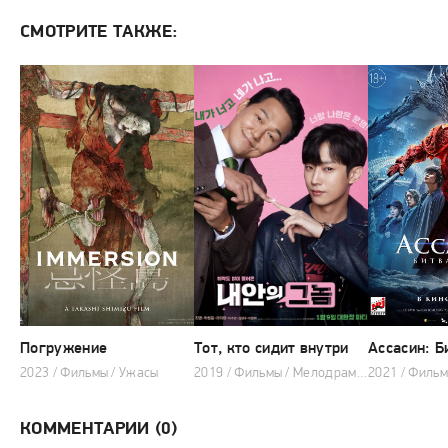
СМОТРИТЕ ТАКЖЕ:
Погружение
Тот, кто сидит внутри
Ассасин: Б
2023 / Фильмы / Ужасы
2019 / Фильмы / Мелодрама / Фэнтези / Комедия
КОММЕНТАРИИ (0)