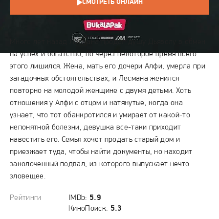
СМОТРЕТЬ ОНЛАЙН
СЮЖЕТ
Много лет назад Лесмана продал душу Дьяволу в обмен
на успех и богатство, но через некоторое время всего
этого лишился. Жена, мать его дочери Алфи, умерла при
загадочных обстоятельствах, и Лесмана женился
повторно на молодой женщине с двумя детьми. Хоть
отношения у Алфи с отцом и натянутые, когда она
узнает, что тот обанкротился и умирает от какой-то
непонятной болезни, девушка все-таки приходит
навестить его. Семья хочет продать старый дом и
приезжает туда, чтобы найти документы, но находит
заколоченный подвал, из которого выпускает нечто
зловещее.
Рейтинги
IMDb:
5.9
КиноПоиск:
5.3