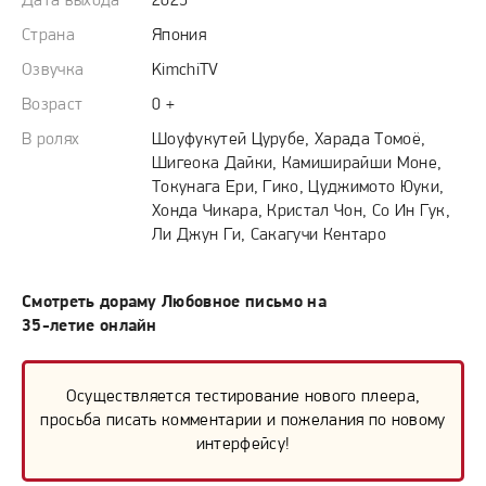
Дата выхода
2025
Страна
Япония
Озвучка
KimchiTV
Возраст
0 +
В ролях
Шоуфукутей Цурубе, Харада Томоё,
Шигеока Дайки, Камиширайши Моне,
Токунага Ери, Гико, Цуджимото Юуки,
Хонда Чикара, Кристал Чон, Со Ин Гук,
Ли Джун Ги, Сакагучи Кентаро
Смотреть дораму Любовное письмо на
35-летие онлайн
Осуществляется тестирование нового плеера,
просьба писать комментарии и пожелания по новому
интерфейсу!