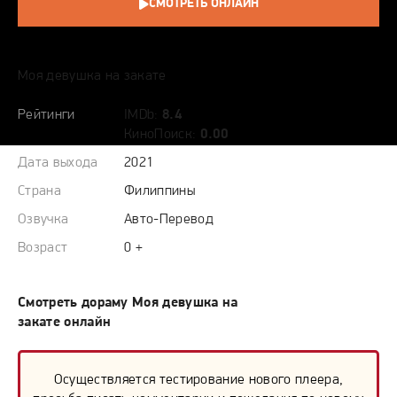
СМОТРЕТЬ ОНЛАЙН
СЮЖЕТ
Моя девушка на закате
Рейтинги
IMDb:
8.4
КиноПоиск:
0.00
Дата выхода
2021
Страна
Филиппины
Озвучка
Авто-Перевод
Возраст
0 +
Смотреть дораму Моя девушка на
закате онлайн
Осуществляется тестирование нового плеера,