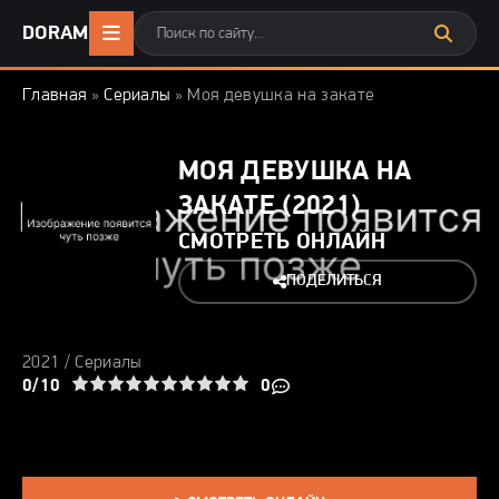
DORAMA24
.ONLINE
Главная
»
Сериалы
» Моя девушка на закате
МОЯ ДЕВУШКА НА
ЗАКАТЕ (2021)
СМОТРЕТЬ ОНЛАЙН
ПОДЕЛИТЬСЯ
2021 /
Сериалы
3
4
0/10
5
6
7
8
9
10
0