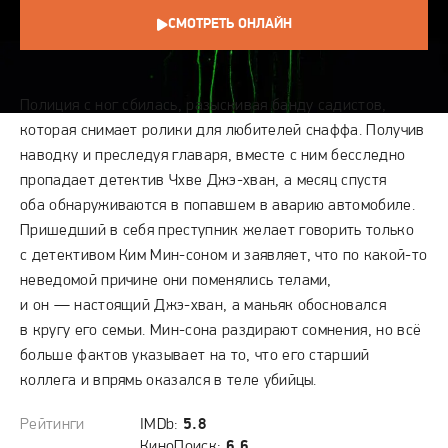
СМОТРЕТЬ ОНЛАЙН
СЮЖЕТ
Полиция с ног сбилась, разыскивая банду садистов,
которая снимает ролики для любителей снаффа. Получив
наводку и преследуя главаря, вместе с ним бесследно
пропадает детектив Чхве Джэ-хван, а месяц спустя
оба обнаруживаются в попавшем в аварию автомобиле.
Пришедший в себя преступник желает говорить только
с детективом Ким Мин-соном и заявляет, что по какой-то
неведомой причине они поменялись телами,
и он — настоящий Джэ-хван, а маньяк обосновался
в кругу его семьи. Мин-сона раздирают сомнения, но всё
больше фактов указывает на то, что его старший
коллега и впрямь оказался в теле убийцы.
Рейтинги
IMDb:
5.8
КиноПоиск:
6.6