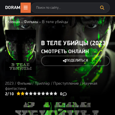
DORAMA24
.ONLINE
Главная
»
Фильмы
» В теле убийцы
В ТЕЛЕ УБИЙЦЫ (2023)
СМОТРЕТЬ ОНЛАЙН
ПОДЕЛИТЬСЯ
2023 /
Фильмы
/
Триллер
/
Преступление
/
Научная
фантастика
3
4
2/10
5
6
7
8
9
10
0