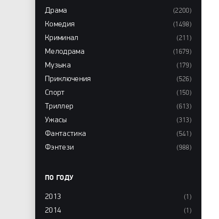
Драма
(2200)
Комедия
(1498)
Криминал
(211)
Мелодрама
(1679)
Музыка
(179)
Приключения
(526)
Спорт
(150)
Триллер
(613)
Ужасы
(313)
Фантастика
(541)
Фэнтези
(988)
ПО ГОДУ
2013
(1)
2014
(1)