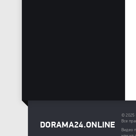
© 2025
Все пра
DORAMA24.ONLINE
Видео п
нам на 