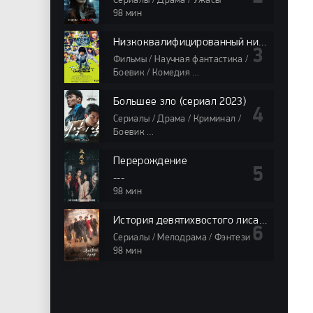
Сериалы / Драма / Ужасы
98 мин
Низкоквалифицированный ниндзя
Фильмы / Научная фантастика /
Боевик / Комедия
98 мин
Большее зло (сериал 2023)
Сериалы / Драма / Криминал /
Боевик
98 мин
Перерождение
---
98 мин
История девятихвостого лиса 1938
Сериалы / Мелодрама / Фэнтези
98 мин