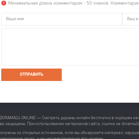
Минимальная длина комментария - 50 знаков. Комментари
ОТПРАВИТЬ
 DORAMA24.ONLINE — Смотреть дорамы онлайн бесплатно в хорошем кач
ва защищены. При использовании материалов сайта, ссылка на dorama24
олучены из открытых источников, если вы обнаружите материал, наруш
электронную почту, и мы незамедлительно его удалим.