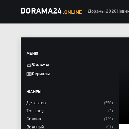
DORAMA24
Дорамы 2026
Нови
.ONLINE
МЕНЮ
Фильмы
Сериалы
ЖАНРЫ
Детектив
(550)
Ток-шоу
(2)
Боевик
(739)
Военный
(91)