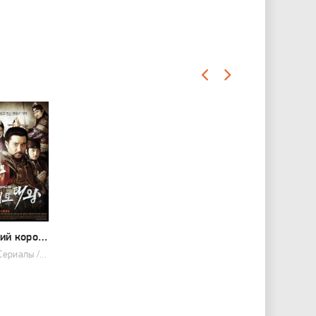
Великий король Квангэтхо (сериал 2011)
2011 / Сериалы / Драма / Военный / История