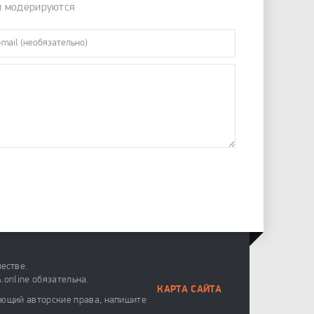
и модерируются
естве.
.online обязательна.
КАРТА САЙТА
ающий авторские права, напишите