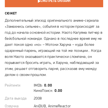
СМОТРЕТЬ ОНЛАЙН
СЮЖЕТ
Дополнительный эпизод оригинального аниме-сериала
«Замахнись сильнее», события в котором происходят за
год до начала основной истории. Наото Кагуяма питчер в
бейсбольной команде. Однако в последнее время ему не
дает покоя одно «но» – Мотоки Харуна – куда более
одаренный парень, играющий на той же позиции... Когда
воля Наото оказывается практически сломлена, он
порывается бросить играть, и Харуна, наблюдающий за
этим, решает отговорить парня, рассказав ему между
делом о своем прошлом.
Рейтинги
IMDb:
0.00
КиноПоиск:
0.00
Дата выхода
2008
Озвучка
AniDUB, AnimeReactor