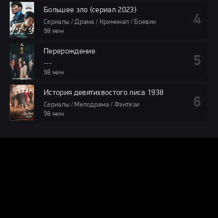
Большее зло (сериал 2023)
Сериалы / Драма / Криминал / Боевик
98 мин
Перерождение
---
98 мин
История девятихвостого лиса 1938
Сериалы / Мелодрама / Фэнтези
98 мин
DORAMA24.ONLINE
КАРТА САЙТА
© 2025 DORAMA24.ONLINE — Смотреть дорамы онлайн бесплатно
в хорошем качестве.
Все права защищены. При использовании
материалов сайта, ссылка на dorama24.online обязательна.