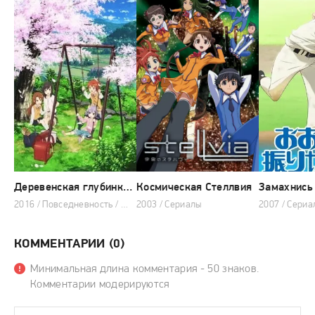
Деревенская глубинка 2: И вновь прекрасные деньки
Космическая Стеллвия
Замахнись
2016 / Повседневность / Школа
2003 / Сериалы
2007 / Сериа
КОММЕНТАРИИ (0)
Минимальная длина комментария - 50 знаков.
Комментарии модерируются