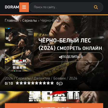
DORAMA24
.ONLINE
Главная
»
Сериалы
» Чёрно-белый лес
ЧЁРНО-БЕЛЫЙ ЛЕС
(2024)
СМОТРЕТЬ ОНЛАЙН
ПОДЕЛИТЬСЯ
2024 /
Сериалы
/
Детектив
/
Боевик
/
2024
3
4
0/10
5
6
7
8
9
10
0