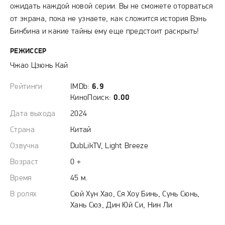
ожидать каждой новой серии. Вы не сможете оторваться
от экрана, пока не узнаете, как сложится история Вэнь
Бинбина и какие тайны ему еще предстоит раскрыть!
РЕЖИССЕР
Чжао Цзюнь Кай
Рейтинги
IMDb:
6.9
КиноПоиск:
0.00
Дата выхода
2024
Страна
Китай
Озвучка
DubLikTV, Light Breeze
Возраст
0 +
Время
45 м.
В ролях
Сюй Хун Хао, Ся Хоу Бинь, Сунь Сюнь,
Хань Сюэ, Дин Юй Си, Нин Ли