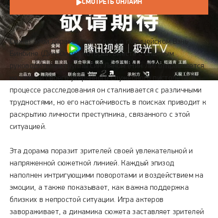
СМОТРЕТЬ ОНЛАЙН
СЮЖЕТ
Сюжет этой дорамы повествует о полицейском Вэнь
Бинбине (Дин Юйси), который вместе с опытным
руководителем группы Син Ляном (Нин Ли) отправляется
на поиски своего утерянного служебного пистолета. В
процессе расследования он сталкивается с различными
трудностями, но его настойчивость в поисках приводит к
раскрытию личности преступника, связанного с этой
ситуацией.
Эта дорама поразит зрителей своей увлекательной и
напряженной сюжетной линией. Каждый эпизод
наполнен интригующими поворотами и воздействием на
эмоции, а также показывает, как важна поддержка
близких в непростой ситуации. Игра актеров
завораживает, а динамика сюжета заставляет зрителей