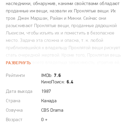
наследники, обнаружив, какими свойствами обладают
проданные им вещи, назвали их Проклятые вещи. Их
трое. Джек Маршак, Райан и Микки. Сейчас они
разыскивают Проклятые вещи, проданные дядюшкой
Льюисом, чтобы изъять их и поместить в безопасное
место. Задача эта сложна и опасна, т. к. любой
приблизившийся к владельцу Проклятой вещи рискует
стать очередной жертвой. Кроме того, Проклятая вещь
вызывает у своего владельца зависимость, утратив её,
РАЗВЕРНУТЬ
он стремится её вернуть любыми средствами. Как
Рейтинги
IMDb:
7.6
правило, Проклятая вещь переходит к следующему
КиноПоиск:
6.4
владельцу, убивая предыдущего. Но, поскольку
Дата выхода
1987
владельцы Проклятых вещей и так обречены, отважной
троице приходится забыть о гуманизме.
Страна
Канада
Озвучка
CBS Drama
Возраст
0 +