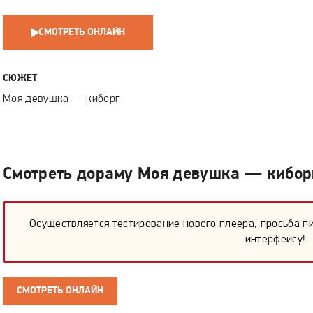
СМОТРЕТЬ ОНЛАЙН
СЮЖЕТ
Моя девушка — киборг
Смотреть дораму Моя девушка — кибор
Осуществляется тестирование нового плеера, просьба п
интерфейсу!
СМОТРЕТЬ ОНЛАЙН