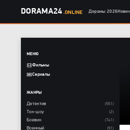
DORAMA24
Дорамы 2026
Нови
.ONLINE
МЕНЮ
Фильмы
Сериалы
ЖАНРЫ
Детектив
(551)
Ток-шоу
(2)
Боевик
(741)
Военный
(91)