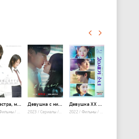
Моя сестра, моя любовь
Девушка с нижнего этажа
Девушка XX века
2007 / Фильмы / Драма / Мелодрама
2023 / Сериалы / Мелодрама / Комедия
2022 / Фильмы / Драма / Мелодрама / Комедия