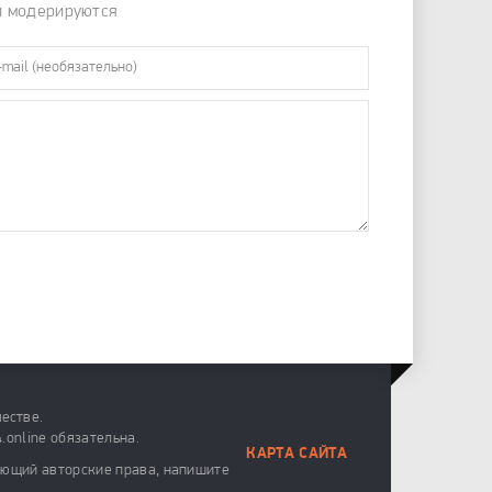
и модерируются
естве.
.online обязательна.
КАРТА САЙТА
ающий авторские права, напишите