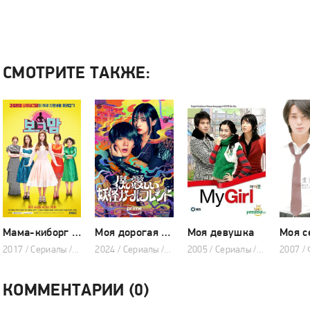
СМОТРИТЕ ТАКЖЕ:
Мама-киборг (сериал 2017)
Моя дорогая девушка-ёкай (мини–сериал 2024)
Моя девушка
2017 / Сериалы / Фантастика / Комедия
2024 / Сериалы / Мелодрама / Фэнтези / Комедия
2005 / Сериалы / Мелодрама / Комедия
КОММЕНТАРИИ (0)