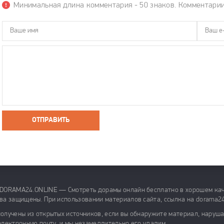
Минимальная длина комментария - 50 знаков. Комментари
ОТПРАВИТЬ
 DORAMA24.ONLINE — Смотреть дорамы онлайн бесплатно в хорошем кач
ва защищены. При использовании материалов сайта, ссылка на dorama24
олучены из открытых источников, если вы обнаружите материал, наруш
электронную почту, и мы незамедлительно его удалим.