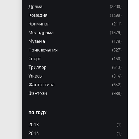
Драма
(2200)
Комедия
(1499)
Криминал
(211)
Мелодрама
(1679)
Музыка
(179)
Приключения
(527)
Спорт
(150)
Триллер
(613)
Ужасы
(314)
Фантастика
(542)
Фэнтези
(988)
ПО ГОДУ
2013
(1)
2014
(1)