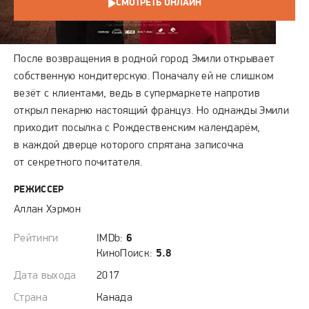
СМОТРЕТЬ ОНЛАЙН
СЮЖЕТ
После возвращения в родной город Эмили открывает
собственную кондитерскую. Поначалу ей не слишком
везёт с клиентами, ведь в супермаркете напротив
открыл пекарню настоящий француз. Но однажды Эмили
приходит посылка с Рождественским календарём,
в каждой дверце которого спрятана записочка
от секретного почитателя.
РЕЖИССЕР
Аллан Хэрмон
Рейтинги
IMDb:
6
КиноПоиск:
5.8
Дата выхода
2017
Страна
Канада