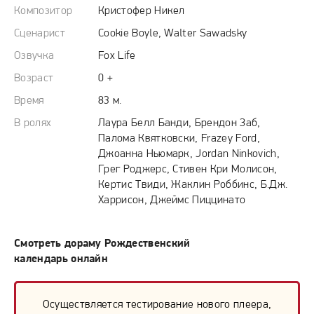
Композитор
Кристофер Никел
Сценарист
Cookie Boyle, Walter Sawadsky
Озвучка
Fox Life
Возраст
0 +
Время
83 м.
В ролях
Лаура Белл Банди, Брендон Заб,
Палома Квятковски, Frazey Ford,
Джоанна Ньюмарк, Jordan Ninkovich,
Грег Роджерс, Стивен Кри Молисон,
Кертис Твиди, Жаклин Роббинс, Б.Дж.
Харрисон, Джеймс Пиццинато
Смотреть дораму Рождественский
календарь онлайн
Осуществляется тестирование нового плеера,