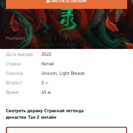
СМОТРЕТЬ ОНЛАЙН
СЮЖЕТ
Странная легенда династии Тан 2
Рейтинги
IMDb:
7.3
КиноПоиск:
0.00
Дата выхода
2022
Страна
Китай
Озвучка
Unicorn, Light Breeze
Возраст
0 +
Время
45 м.
Смотреть дораму Странная легенда
династии Тан 2 онлайн