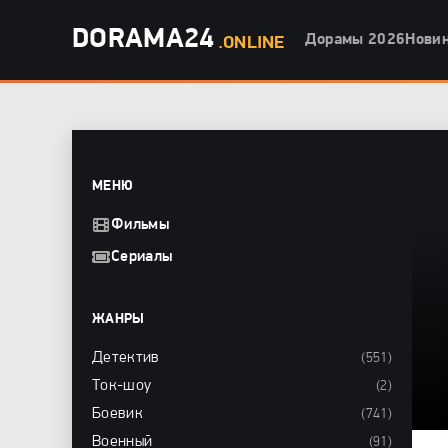
DORAMA24
Дорамы 2026
Нови
.ONLINE
МЕНЮ
Фильмы
Сериалы
ЖАНРЫ
Детектив
(551)
Ток-шоу
(2)
Боевик
(741)
Военный
(91)