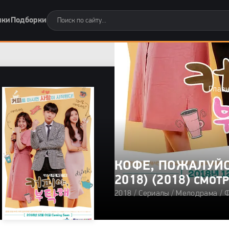
нки
Подборки
Глав
КОФЕ, ПОЖАЛУЙС
2018) (2018)
СМОТР
2018 /
Сериалы
/
Мелодрама
0
/
Ф