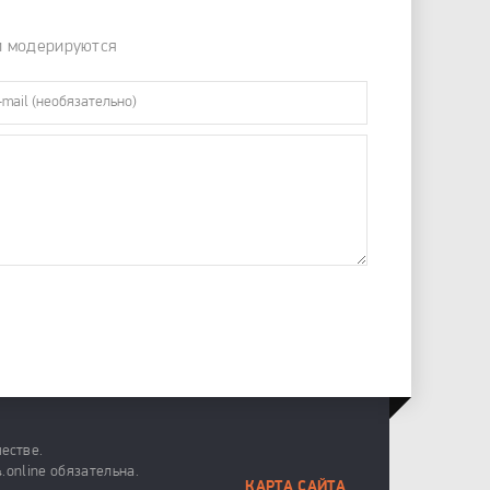
и модерируются
естве.
.online обязательна.
КАРТА САЙТА