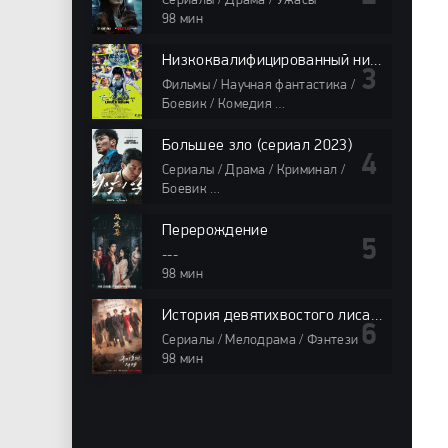
Сериалы / Драма / Ужасы
98 мин
Низкоквалифицированный ниндзя
Фильмы / Научная фантастика /
Боевик / Комедия
98 мин
Большее зло (сериал 2023)
Сериалы / Драма / Криминал /
Боевик
98 мин
Перерождение
---
98 мин
История девятихвостого лиса 1938
Сериалы / Мелодрама / Фэнтези
98 мин