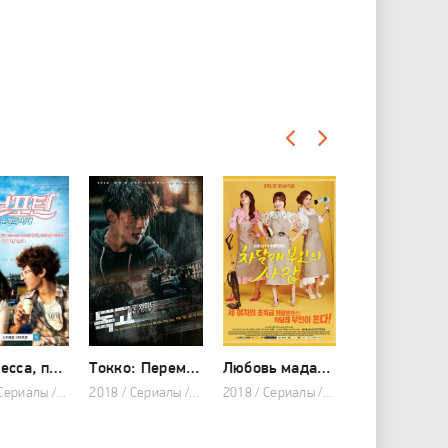
Принцесса, пожалуйста, помни
Токко: Перемотка (сериал 2018)
Любовь мадам Чха Даль-лэ (сериал 2018 – 2019)
2013 / Сериалы / Мелодрама / Комедия
2018 / Сериалы / Драма / Боевик
2018 / Сериалы / Драма / Мелодрама / Комедия