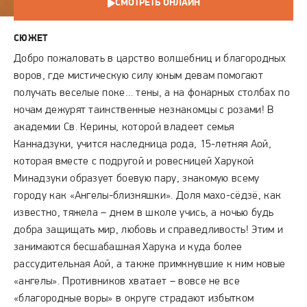
СМОТРЕТЬ ОНЛАЙН
СЮЖЕТ
Добро пожаловать в царство волшебниц и благородных
воров, где мистическую силу юным девам помогают
получать веселые поке… тены, а на фонарных столбах по
ночам дежурят таинственные незнакомцы с розами! В
академии Св. Керины, которой владеет семья
Каннадзуки, учится наследница рода, 15-летняя Аой,
которая вместе с подругой и ровесницей Харукой
Минадзуки образует боевую пару, знакомую всему
городу как «Ангелы-близняшки». Доля махо-сёдзё, как
известно, тяжела – днем в школе учись, а ночью будь
добра защищать мир, любовь и справедливость! Этим и
занимаются бесшабашная Харука и куда более
рассудительная Аой, а также примкнувшие к ним новые
«ангелы». Противников хватает – вовсе не все
«благородные воры» в округе страдают избытком