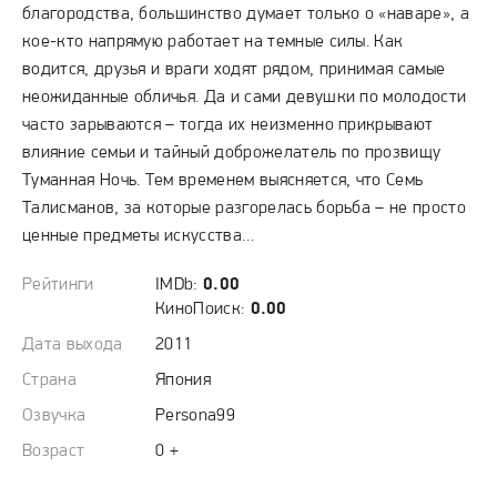
благородства, большинство думает только о «наваре», а
кое-кто напрямую работает на темные силы. Как
водится, друзья и враги ходят рядом, принимая самые
неожиданные обличья. Да и сами девушки по молодости
часто зарываются – тогда их неизменно прикрывают
влияние семьи и тайный доброжелатель по прозвищу
Туманная Ночь. Тем временем выясняется, что Семь
Талисманов, за которые разгорелась борьба – не просто
ценные предметы искусства…
Рейтинги
IMDb:
0.00
КиноПоиск:
0.00
Дата выхода
2011
Страна
Япония
Озвучка
Persona99
Возраст
0 +