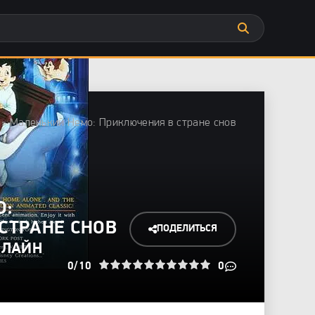
» Маленький Немо: Приключения в стране снов
О:
СТРАНЕ СНОВ
ПОДЕЛИТЬСЯ
НЛАЙН
1
2
3
4
0/10
5
6
7
8
9
10
0