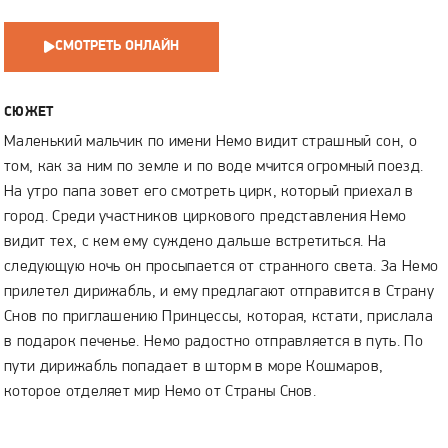
СМОТРЕТЬ ОНЛАЙН
СЮЖЕТ
Маленький мальчик по имени Немо видит страшный сон, о
том, как за ним по земле и по воде мчится огромный поезд.
На утро папа зовет его смотреть цирк, который приехал в
город. Среди участников циркового представления Немо
видит тех, с кем ему суждено дальше встретиться. На
следующую ночь он просыпается от странного света. За Немо
прилетел дирижабль, и ему предлагают отправится в Страну
Снов по приглашению Принцессы, которая, кстати, прислала
в подарок печенье. Немо радостно отправляется в путь. По
пути дирижабль попадает в шторм в море Кошмаров,
которое отделяет мир Немо от Страны Снов.