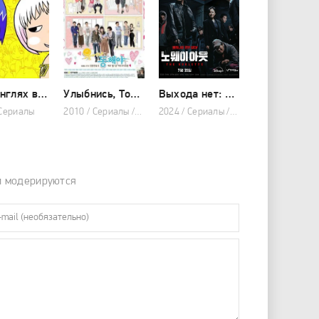
В джунглях всё было хорошо, пока не пришла Гуу
Улыбнись, Тон-хэ
Выхода нет: Рулетка
 Сериалы
2010 / Сериалы / Драма / Мелодрама
2024 / Сериалы / Триллер / Криминал / 2024
и модерируются