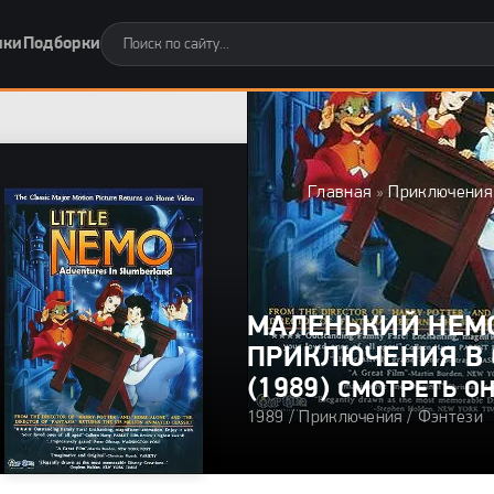
нки
Подборки
Главная
»
Приключения
МАЛЕНЬКИЙ НЕМ
ПРИКЛЮЧЕНИЯ В 
(1989)
СМОТРЕТЬ О
1989 /
Приключения
/
Фэнтези
0