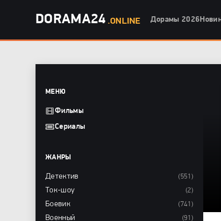
DORAMA24
Дорамы 2026
Нови
.ONLINE
МЕНЮ
Фильмы
Сериалы
ЖАНРЫ
Детектив
(551)
Ток-шоу
(2)
Боевик
(741)
Военный
(91)