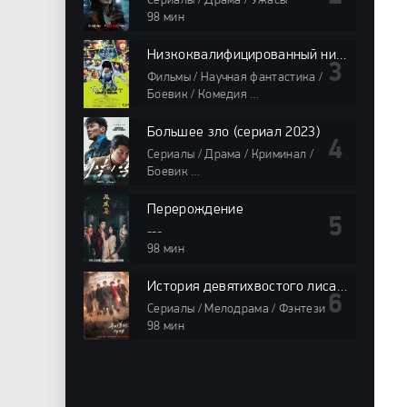
Сериалы / Драма / Ужасы
98 мин
Низкоквалифицированный ниндзя
Фильмы / Научная фантастика /
Боевик / Комедия
98 мин
Большее зло (сериал 2023)
Сериалы / Драма / Криминал /
Боевик
98 мин
Перерождение
---
98 мин
История девятихвостого лиса 1938
Сериалы / Мелодрама / Фэнтези
98 мин