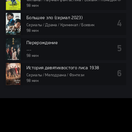
Фильмы / Научная фантастика / Боевик / Комедия
98 мин
Большее зло (сериал 2023)
Сериалы / Драма / Криминал / Боевик
98 мин
Перерождение
---
98 мин
История девятихвостого лиса 1938
Сериалы / Мелодрама / Фэнтези
98 мин
DORAMA24.ONLINE
КАРТА САЙТА
© 2025 DORAMA24.ONLINE — Смотреть дорамы онлайн бесплатно
в хорошем качестве.
Все права защищены. При использовании