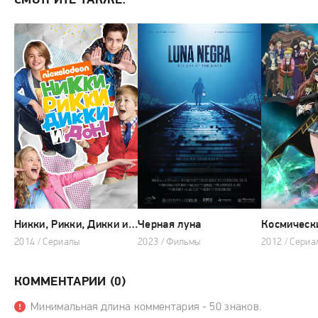
СМОТРИТЕ ТАКЖЕ:
Никки, Рикки, Дикки и Дон
Черная луна
Космическ
2014 / Сериалы
2023 / Фильмы
2012 / Сериа
КОММЕНТАРИИ (0)
Минимальная длина комментария - 50 знаков.