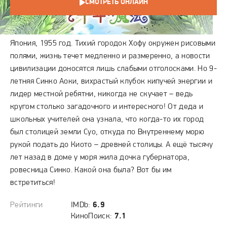
СМОТРЕТЬ ОНЛАЙН
СЮЖЕТ
Япония, 1955 год. Тихий городок Хофу окружен рисовыми
полями, жизнь течет медленно и размеренно, а новости
цивилизации доносятся лишь слабыми отголосками. Но 9-
летняя Синко Аоки, вихрастый клубок кипучей энергии и
лидер местной ребятни, никогда не скучает – ведь
кругом столько загадочного и интересного! От деда и
школьных учителей она узнала, что когда-то их город
был столицей земли Суо, откуда по Внутреннему морю
рукой подать до Киото – древней столицы. А ещё тысячу
лет назад в доме у моря жила дочка губернатора,
ровесница Синко. Какой она была? Вот бы им
встретиться!
Рейтинги
IMDb:
6.9
КиноПоиск:
7.1